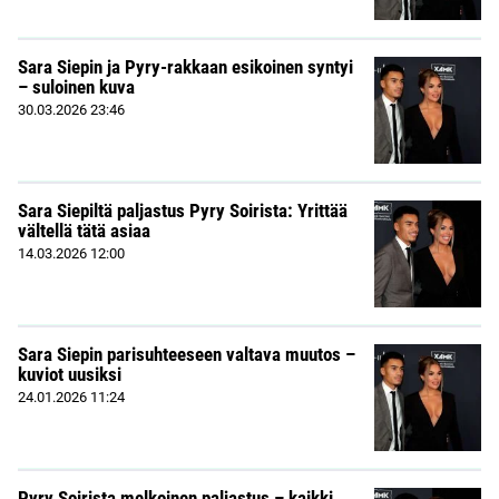
Sara Siepin ja Pyry-rakkaan esikoinen syntyi
– suloinen kuva
30.03.2026
23:46
Sara Siepiltä paljastus Pyry Soirista: Yrittää
vältellä tätä asiaa
14.03.2026
12:00
Sara Siepin parisuhteeseen valtava muutos –
kuviot uusiksi
24.01.2026
11:24
Pyry Soirista melkoinen paljastus – kaikki