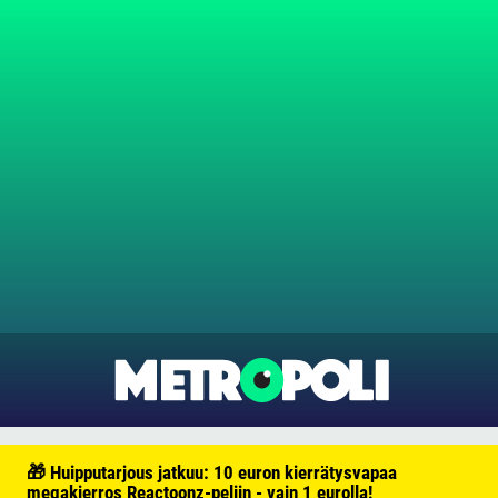
🎁 Huipputarjous jatkuu: 10 euron kierrätysvapaa
megakierros Reactoonz-peliin - vain 1 eurolla!