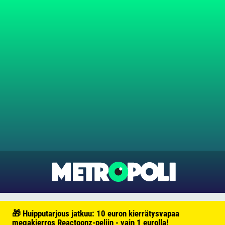
🎁 Huipputarjous jatkuu: 10 euron kierrätysvapaa
megakierros Reactoonz-peliin - vain 1 eurolla!