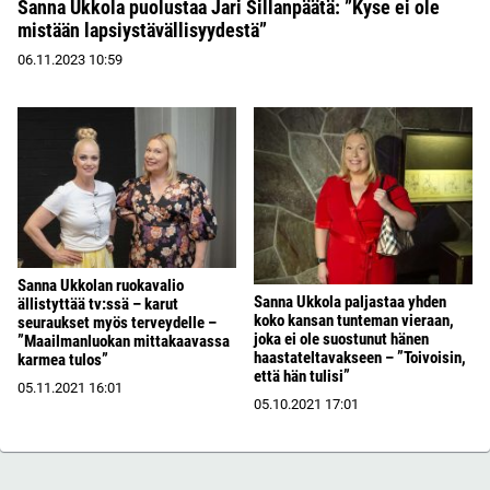
Sanna Ukkola puolustaa Jari Sillanpäätä: ”Kyse ei ole
mistään lapsiystävällisyydestä”
06.11.2023
10:59
Sanna Ukkolan ruokavalio
Sanna Ukkola paljastaa yhden
ällistyttää tv:ssä – karut
koko kansan tunteman vieraan,
seuraukset myös terveydelle –
joka ei ole suostunut hänen
”Maailmanluokan mittakaavassa
haastateltavakseen – ”Toivoisin,
karmea tulos”
että hän tulisi”
05.11.2021
16:01
05.10.2021
17:01