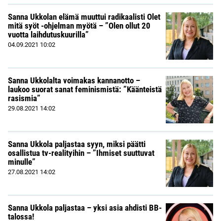
Sanna Ukkolan elämä muuttui radikaalisti Olet
mitä syöt -ohjelman myötä – ”Olen ollut 20
vuotta laihdutuskuurilla”
04.09.2021
10:02
Sanna Ukkolalta voimakas kannanotto –
laukoo suorat sanat feminismistä: ”Käänteistä
rasismia”
29.08.2021
14:02
Sanna Ukkola paljastaa syyn, miksi päätti
osallistua tv-realityihin – ”Ihmiset suuttuvat
minulle”
27.08.2021
14:02
Sanna Ukkola paljastaa – yksi asia ahdisti BB-
talossa!