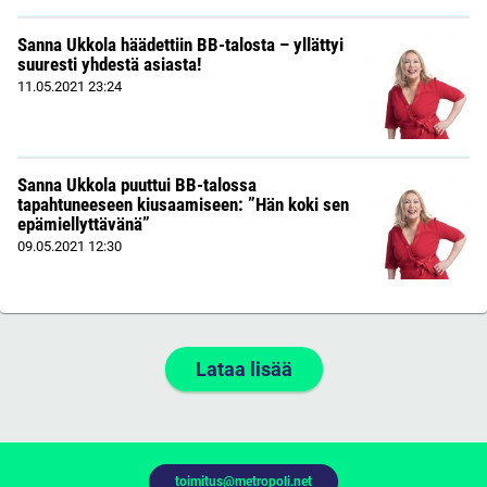
Sanna Ukkola häädettiin BB-talosta – yllättyi
suuresti yhdestä asiasta!
11.05.2021
23:24
Sanna Ukkola puuttui BB-talossa
tapahtuneeseen kiusaamiseen: ”Hän koki sen
epämiellyttävänä”
09.05.2021
12:30
Lataa lisää
toimitus@metropoli.net