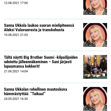
12.08.2021
17:00
Sanna Ukkola laukoo suoran mielipiteensä
Aleksi Valavuoresta ja transkohusta
10.08.2021
21:03
Tältä näytti Big Brother Suomi -kilpailijoiden
odotettu jälleennäkeminen – Sani järjesti
lupaamansa kekkerit!
21.06.2021
14:04
Sanna Ukkolan rehellinen muutoskuva
hämmästyttää: ”Taikaa!”
24.05.2021
16:30