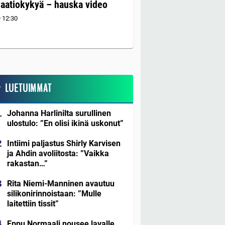
aatiokykyä – hauska video
9
12:30
LUETUIMMAT
Johanna Harlinilta surullinen
ulostulo: ”En olisi ikinä uskonut”
Intiimi paljastus Shirly Karvisen
ja Ahdin avoliitosta: ”Vaikka
rakastan…”
Rita Niemi-Manninen avautuu
silikonirinnoistaan: ”Mulle
laitettiin tissit”
Eppu Normaali nousee lavalle