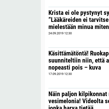
Krista ei ole pystynyt 
”Lääkäreiden ei tarvitse
mielestään minua mite
24.09.2019
12:30
Käsittämätöntä! Ruokap
suunniteltiin niin, että 
nopeasti pois – kuva
17.09.2019
12:30
Näin paljon kilpikonnat
vesimelonia! Videolta s
jonka harva tietää