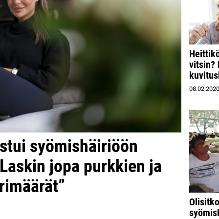
Heittik
vitsin?
kuvitus
08.02.202
astui syömishäiriöön
”Laskin jopa purkkien ja
rimäärät”
Olisitk
syömisk