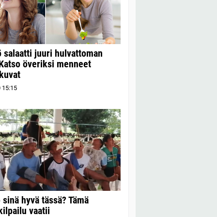
ö salaatti juuri hulvattoman
 Katso överiksi menneet
kuvat
0
15:15
o sinä hyvä tässä? Tämä
ilpailu vaatii