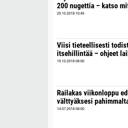
200 nugettia – katso mi
29.10.2018
10:45
Viisi tieteellisesti todi
itsehillintää – ohjeet la
19.10.2018
08:00
Railakas viikonloppu e
välttyäksesi pahimmalta
14.07.2018
08:00