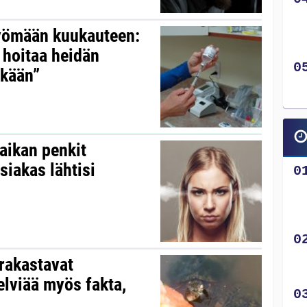
syömään kuukauteen:
 hoitaa heidän
nkään”
aikan penkit
asiakas lähtisi
 rakastavat
elviää myös fakta,