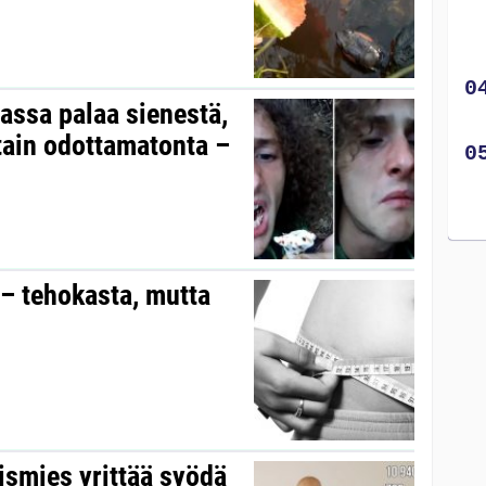
assa palaa sienestä,
otain odottamatonta –
 – tehokasta, mutta
ismies yrittää syödä