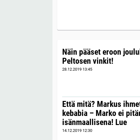
Näin pääset eroon joulu
Peltosen vinkit!
28.12.2019
13:45
Että mitä? Markus ihmet
kebabia – Marko ei pitä
isänmaallisena! Lue
14.12.2019
12:30