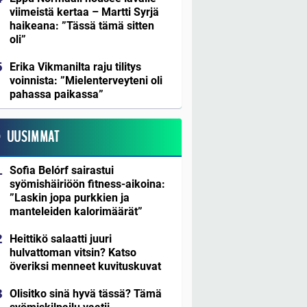
viimeistä kertaa – Martti Syrjä
haikeana: ”Tässä tämä sitten
oli”
Erika Vikmanilta raju tilitys
voinnista: ”Mielenterveyteni oli
pahassa paikassa”
UUSIMMAT
Sofia Belórf sairastui
syömishäiriöön fitness-aikoina:
”Laskin jopa purkkien ja
manteleiden kalorimäärät”
Heittikö salaatti juuri
hulvattoman vitsin? Katso
överiksi menneet kuvituskuvat
Olisitko sinä hyvä tässä? Tämä