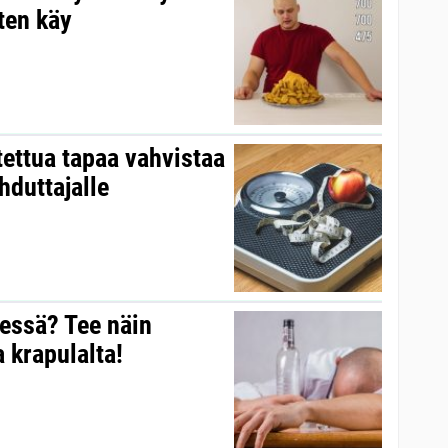
ten käy
stettua tapaa vahvistaa
ihduttajalle
dessä? Tee näin
 krapulalta!