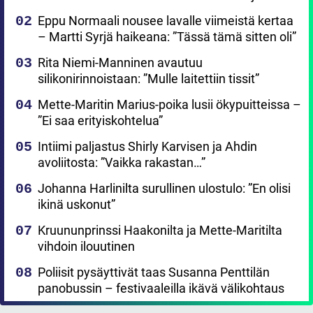
Eppu Normaali nousee lavalle viimeistä kertaa
– Martti Syrjä haikeana: ”Tässä tämä sitten oli”
Rita Niemi-Manninen avautuu
silikonirinnoistaan: ”Mulle laitettiin tissit”
Mette-Maritin Marius-poika lusii ökypuitteissa –
”Ei saa erityiskohtelua”
Intiimi paljastus Shirly Karvisen ja Ahdin
avoliitosta: ”Vaikka rakastan…”
Johanna Harlinilta surullinen ulostulo: ”En olisi
ikinä uskonut”
Kruununprinssi Haakonilta ja Mette-Maritilta
vihdoin ilouutinen
Poliisit pysäyttivät taas Susanna Penttilän
panobussin – festivaaleilla ikävä välikohtaus