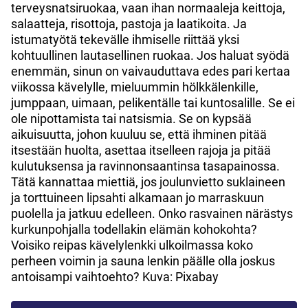
terveysnatsiruokaa, vaan ihan normaaleja keittoja,
salaatteja, risottoja, pastoja ja laatikoita. Ja
istumatyötä tekevälle ihmiselle riittää yksi
kohtuullinen lautasellinen ruokaa. Jos haluat syödä
enemmän, sinun on vaivauduttava edes pari kertaa
viikossa kävelylle, mieluummin hölkkälenkille,
jumppaan, uimaan, pelikentälle tai kuntosalille. Se ei
ole nipottamista tai natsismia. Se on kypsää
aikuisuutta, johon kuuluu se, että ihminen pitää
itsestään huolta, asettaa itselleen rajoja ja pitää
kulutuksensa ja ravinnonsaantinsa tasapainossa.
Tätä kannattaa miettiä, jos joulunvietto suklaineen
ja torttuineen lipsahti alkamaan jo marraskuun
puolella ja jatkuu edelleen. Onko rasvainen närästys
kurkunpohjalla todellakin elämän kohokohta?
Voisiko reipas kävelylenkki ulkoilmassa koko
perheen voimin ja sauna lenkin päälle olla joskus
antoisampi vaihtoehto? Kuva: Pixabay