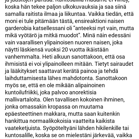
koska hän tekee paljon ulkokuvauksia ja saa siinä
samalla raitista ilmaa ja liikuntaa. Vaikka tiedän, että
moni ei tule pitämään tästä, ensireaktioni naisen
garderobia katsellessani oli ”anteeksi nyt vain, mutta
mikä vyötärö ja mitkä muodot”. Minä näin edessäni
vain vaarallisen ylipainoisen nuoren naisen, joka
näytti läskiensä vuoksi 20 vuotta ikäistään
vanhemmalta. Heti alkuun sanottakoon, että osa
ihmisistä ei voi ylipainolleen mitään. Tietyt sairaudet
ja lääkitykset saattavat kerätä painoa ja tehdä
laihduttamisesta lähes mahdotonta. Sanottakoon
myös se, että en ole mikään alipainoinen
kuntoilufriikki, joka palvoo anorektisia
mallivartaloita. Olen tavallisen kokoinen ihminen,
jonka omassakin kropassa on muutama
epäesteettinen makkara, mutta saan kuitenkin
hankittua normaalikokoisia vaatteita kaikista
vaateketjuista. Syöpöteltyäni lähden hikilenkille tai
kuntosalille, koska se on mielestäni järkevää, vaikka