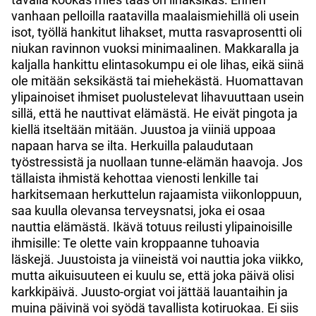
vanhaan pelloilla raatavilla maalaismiehillä oli usein
isot, työllä hankitut lihakset, mutta rasvaprosentti oli
niukan ravinnon vuoksi minimaalinen. Makkaralla ja
kaljalla hankittu elintasokumpu ei ole lihas, eikä siinä
ole mitään seksikästä tai miehekästä. Huomattavan
ylipainoiset ihmiset puolustelevat lihavuuttaan usein
sillä, että he nauttivat elämästä. He eivät pingota ja
kiellä itseltään mitään. Juustoa ja viiniä uppoaa
napaan harva se ilta. Herkuilla palaudutaan
työstressistä ja nuollaan tunne-elämän haavoja. Jos
tällaista ihmistä kehottaa vienosti lenkille tai
harkitsemaan herkuttelun rajaamista viikonloppuun,
saa kuulla olevansa terveysnatsi, joka ei osaa
nauttia elämästä. Ikävä totuus reilusti ylipainoisille
ihmisille: Te olette vain kroppaanne tuhoavia
läskejä. Juustoista ja viineistä voi nauttia joka viikko,
mutta aikuisuuteen ei kuulu se, että joka päivä olisi
karkkipäivä. Juusto-orgiat voi jättää lauantaihin ja
muina päivinä voi syödä tavallista kotiruokaa. Ei siis