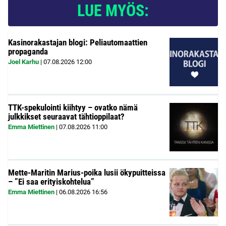
LUE MYÖS:
Kasinorakastajan blogi: Peliautomaattien
propaganda
Joel Karhu
|
07.08.2026
12:00
TTK-spekulointi kiihtyy – ovatko nämä
julkkikset seuraavat tähtioppilaat?
Emma Miettinen
|
07.08.2026
11:00
Mette-Maritin Marius-poika lusii ökypuitteissa
– ”Ei saa erityiskohtelua”
Emma Miettinen
|
06.08.2026
16:56