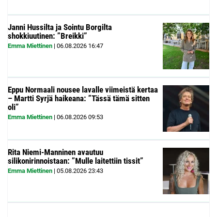
Janni Hussilta ja Sointu Borgilta
shokkiuutinen: ”Breikki”
Emma Miettinen
|
06.08.2026
16:47
Eppu Normaali nousee lavalle viimeistä kertaa
– Martti Syrjä haikeana: ”Tässä tämä sitten
oli”
Emma Miettinen
|
06.08.2026
09:53
Rita Niemi-Manninen avautuu
silikonirinnoistaan: ”Mulle laitettiin tissit”
Emma Miettinen
|
05.08.2026
23:43