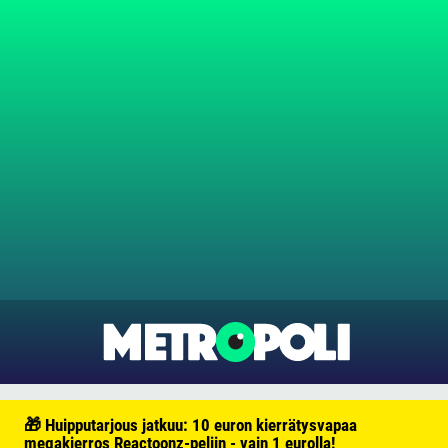
🎁 Huipputarjous jatkuu: 10 euron kierrätysvapaa
megakierros Reactoonz-peliin - vain 1 eurolla!