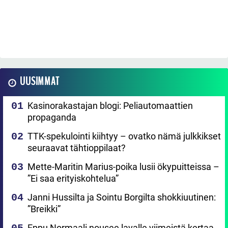
UUSIMMAT
Kasinorakastajan blogi: Peliautomaattien
propaganda
TTK-spekulointi kiihtyy – ovatko nämä julkkikset
seuraavat tähtioppilaat?
Mette-Maritin Marius-poika lusii ökypuitteissa –
”Ei saa erityiskohtelua”
Janni Hussilta ja Sointu Borgilta shokkiuutinen:
”Breikki”
Eppu Normaali nousee lavalle viimeistä kertaa