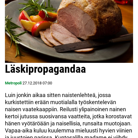
Läskipropagandaa
Metropoli
27.12.2018
07:00
Luin jonkin aikaa sitten naistenlehteä, jossa
kurkistettiin erään muotialalla työskentelevän
naisen vaatekaappiin. Reilusti ylipainoinen nainen
kertoi jutussa suosivansa vaatteita, jotka korostavat
hänen vyötäröään ja naisellisia, runsaita muotojaan.
Vapaa-aika kuluu kuulemma mieluusti hyvien viinien
ja juustojen parissa. Kuntosalilla madame ei viihdy,