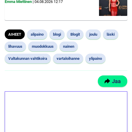
Emma Miettinen
|
04.08.2026
12:17
AIHEET
alipaino
blogi
Blogit
joulu
läski
lihavuus
muodokkuus
nainen
Valtakunnan vahtikoira
vartaloihanne
ylipaino
Jaa
1€ = 10€ arvosta
ilmaiskierroksia ilman
kierrätystä!