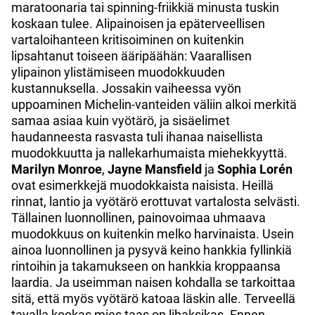
maratoonaria tai spinning-friikkiä minusta tuskin
koskaan tulee. Alipainoisen ja epäterveellisen
vartaloihanteen kritisoiminen on kuitenkin
lipsahtanut toiseen ääripäähän: Vaarallisen
ylipainon ylistämiseen muodokkuuden
kustannuksella. Jossakin vaiheessa vyön
uppoaminen Michelin-vanteiden väliin alkoi merkitä
samaa asiaa kuin vyötärö, ja sisäelimet
haudanneesta rasvasta tuli ihanaa naisellista
muodokkuutta ja nallekarhumaista miehekkyyttä.
Marilyn Monroe
,
Jayne Mansfield
ja
Sophia Lorén
ovat esimerkkejä muodokkaista naisista. Heillä
rinnat, lantio ja vyötärö erottuvat vartalosta selvästi.
Tällainen luonnollinen, painovoimaa uhmaava
muodokkuus on kuitenkin melko harvinaista. Usein
ainoa luonnollinen ja pysyvä keino hankkia fyllinkiä
rintoihin ja takamukseen on hankkia kroppaansa
laardia. Ja useimman naisen kohdalla se tarkoittaa
sitä, että myös vyötärö katoaa läskin alle. Terveellä
tavalla kookas mies taas on lihaksikas. Ennen