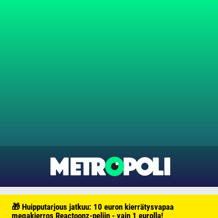
🎁 Huipputarjous jatkuu: 10 euron kierrätysvapaa
megakierros Reactoonz-peliin - vain 1 eurolla!