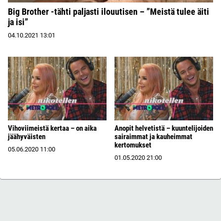
Big Brother -tähti paljasti ilouutisen – ”Meistä tulee äiti
ja isi”
04.10.2021
13:01
Vihoviimeistä kertaa – on aika
Anopit helvetistä – kuuntelijoiden
jäähyväisten
sairaimmat ja kauheimmat
kertomukset
05.06.2020
11:00
01.05.2020
21:00