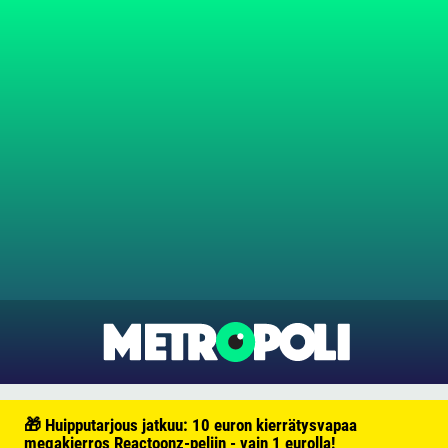
🎁 Huipputarjous jatkuu: 10 euron kierrätysvapaa
megakierros Reactoonz-peliin - vain 1 eurolla!