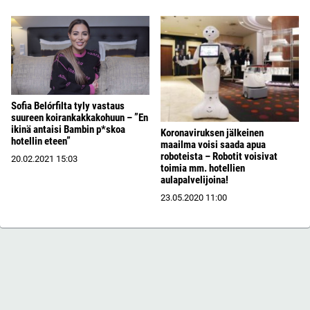
Sofia Belórfilta tyly vastaus
suureen koirankakkakohuun – ”En
ikinä antaisi Bambin p*skoa
Koronaviruksen jälkeinen
hotellin eteen”
maailma voisi saada apua
roboteista – Robotit voisivat
20.02.2021
15:03
toimia mm. hotellien
aulapalvelijoina!
23.05.2020
11:00