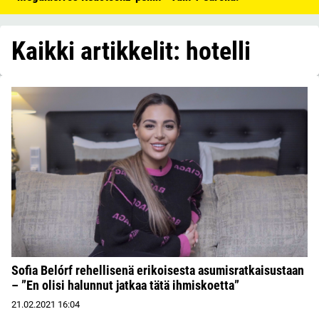
Kaikki artikkelit: hotelli
Sofia Belórf rehellisenä erikoisesta asumisratkaisustaan
– ”En olisi halunnut jatkaa tätä ihmiskoetta”
21.02.2021
16:04