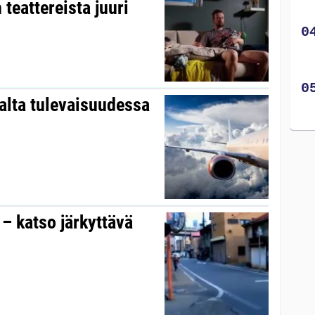
 teattereista juuri
alta tulevaisuudessa
– katso järkyttävä