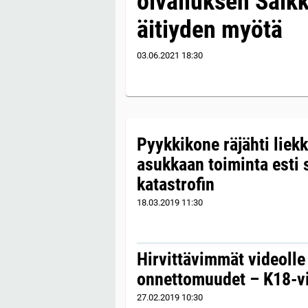
oivalluksen Salkk
äitiyden myötä
03.06.2021
18:30
Pyykkikone räjähti liek
asukkaan toiminta est
katastrofin
18.03.2019
11:30
Hirvittävimmät videolle
onnettomuudet – K18-vid
27.02.2019
10:30