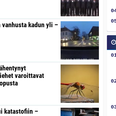
aa vanhusta kadun yli –
ähentynyt
iehet varoittavat
lopusta
i katastofiin –