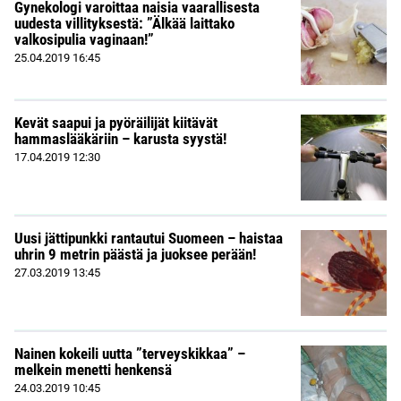
Gynekologi varoittaa naisia vaarallisesta
uudesta villityksestä: ”Älkää laittako
valkosipulia vaginaan!”
25.04.2019
16:45
Kevät saapui ja pyöräilijät kiitävät
hammaslääkäriin – karusta syystä!
17.04.2019
12:30
Uusi jättipunkki rantautui Suomeen – haistaa
uhrin 9 metrin päästä ja juoksee perään!
27.03.2019
13:45
Nainen kokeili uutta ”terveyskikkaa” –
melkein menetti henkensä
24.03.2019
10:45