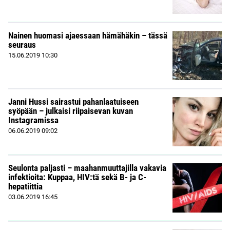
Nainen huomasi ajaessaan hämähäkin – tässä
seuraus
15.06.2019
10:30
Janni Hussi sairastui pahanlaatuiseen
syöpään – julkaisi riipaisevan kuvan
Instagramissa
06.06.2019
09:02
Seulonta paljasti – maahanmuuttajilla vakavia
infektioita: Kuppaa, HIV:tä sekä B- ja C-
hepatiittia
03.06.2019
16:45