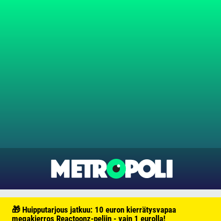
🎁 Huipputarjous jatkuu: 10 euron kierrätysvapaa
megakierros Reactoonz-peliin - vain 1 eurolla!