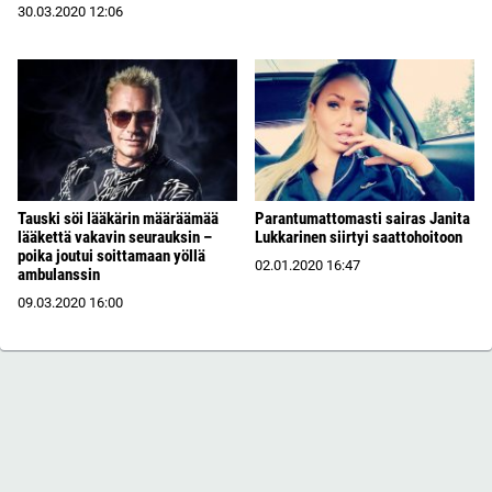
30.03.2020
12:06
Tauski söi lääkärin määräämää
Parantumattomasti sairas Janita
lääkettä vakavin seurauksin –
Lukkarinen siirtyi saattohoitoon
poika joutui soittamaan yöllä
02.01.2020
16:47
ambulanssin
09.03.2020
16:00