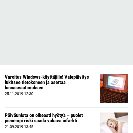
Varoitus Windows-käyttäjille! Valepäivitys
lukitsee tietokoneen ja asettaa
lunnasvaatimuksen
25.11.2019
12:30
Päiväunista on oikeasti hyötyä – puolet
pienempi riski saada vakava infarkti
21.09.2019
13:45