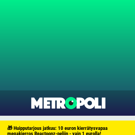
🎁 Huipputarjous jatkuu: 10 euron kierrätysvapaa
megakierros Reactoonz-peliin - vain 1 eurolla!