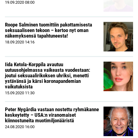
19.09.2020
08:00
Roope Salminen tuomittiin pakottamisesta
seksuaaliseen tekoon – kertoo nyt oman
näkemyksensä tapahtuneesta!
18.09.2020
14:16
Iida Ketola-Korppila avautuu
uutuusohjelmassa vaikeasta vuodestaan:
joutui seksuaalirikoksen uhriksi, menetti
ystävänsä ja kärsi koronapandemian
vaikutuksista
15.09.2020
11:30
Peter Nygårdia vastaan nostettu ryhmäkanne
keskeytetty – USA:n viranomaiset
kiinnostuneita muotimiljonääristä
24.08.2020
16:00