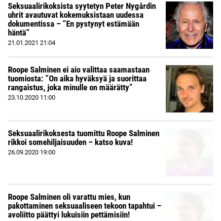
Seksuaalirikoksista syytetyn Peter Nygårdin
uhrit avautuvat kokemuksistaan uudessa
dokumentissa – ”En pystynyt estämään
häntä”
21.01.2021
21:04
Roope Salminen ei aio valittaa saamastaan
tuomiosta: ”On aika hyväksyä ja suorittaa
rangaistus, joka minulle on määrätty”
23.10.2020
11:00
Seksuaalirikoksesta tuomittu Roope Salminen
rikkoi somehiljaisuuden – katso kuva!
26.09.2020
19:00
Roope Salminen oli varattu mies, kun
pakottaminen seksuaaliseen tekoon tapahtui –
avoliitto päättyi lukuisiin pettämisiin!