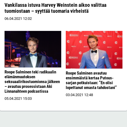
Vankilassa istuva Harvey Weinstein aikoo valittaa
tuomiostaan – syyttää tuomaria virheistä
06.04.2021
12:02
Roope Salminen teki radikaalin
Roope Salminen avautuu
elämänmuutoksen
ensimmäistä kertaa Putous-
seksuaalirikostuomionsa jälkeen
sarjan potkuistaan: ”En olisi
– avautuu prosessistaan Aki
lopettanut omasta tahdostani”
Linnanahteen podcastissa
03.04.2021
12:48
05.04.2021
15:03