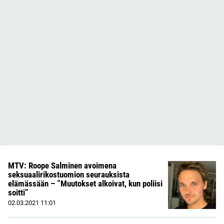
MTV: Roope Salminen avoimena
seksuaalirikostuomion seurauksista
elämässään – ”Muutokset alkoivat, kun poliisi
soitti”
02.03.2021
11:01