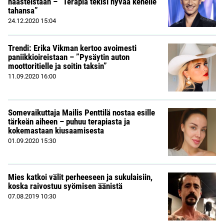
haasteistaan – ”Terapia tekisi hyvää kenelle
tahansa”
24.12.2020
15:04
Trendi: Erika Vikman kertoo avoimesti
paniikkioireistaan – ”Pysäytin auton
moottoritielle ja soitin taksin”
11.09.2020
16:00
Somevaikuttaja Mailis Penttilä nostaa esille
tärkeän aiheen – puhuu terapiasta ja
kokemastaan kiusaamisesta
01.09.2020
15:30
Mies katkoi välit perheeseen ja sukulaisiin,
koska raivostuu syömisen äänistä
07.08.2019
10:30