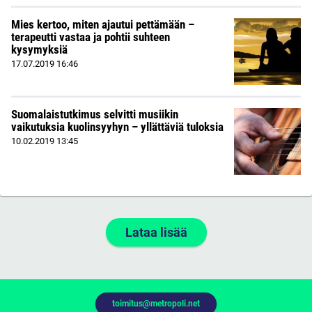
Mies kertoo, miten ajautui pettämään –
terapeutti vastaa ja pohtii suhteen
kysymyksiä
17.07.2019
16:46
Suomalaistutkimus selvitti musiikin
vaikutuksia kuolinsyyhyn – yllättäviä tuloksia
10.02.2019
13:45
Lataa lisää
toimitus@metropoli.net