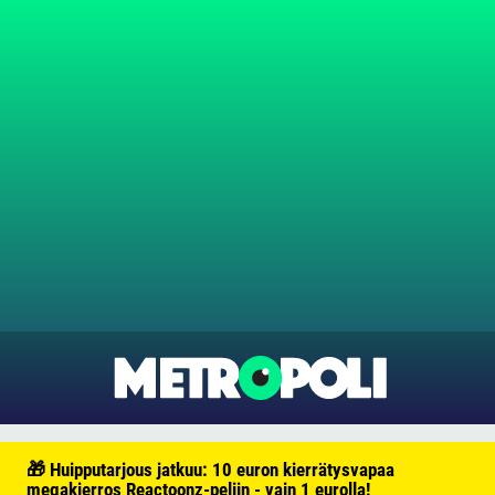
🎁 Huipputarjous jatkuu: 10 euron kierrätysvapaa
megakierros Reactoonz-peliin - vain 1 eurolla!