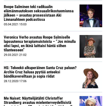
Roope Salminen teki radikaalin
elämänmuutoksen seksuaalirikostuomionsa
jälkeen – avautuu prosessistaan Aki
Linnanahteen podcastissa
05.04.2021
15:03
Veronica Verho avautuu Roope Salmiselle
lapsuutensa terapiamuistoista – ”Jos minulla
olisi lapsi, en ikinä laittaisi häntä siihen
tilanteeseen”
29.03.2021
21:02
HS: Tekeekö alkuperäinen Santa Cruz paluun?
Archie Cruz haluaa pyytää anteeksi
bändikavereiltaan ja sopia riidat
28.12.2020
17:06
Me Naiset: Näyttelijätähti Christoffer
Strandberg avautuu mielenterveydellisistä