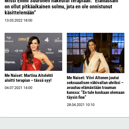
Missi Emmi Suuronen hakeutui terapiaan: ”Elämässäni
on ollut pitkäaikainen solmu, jota en ole onnistunut
käsittelemään”
13.03.2022
18:00
Me Naiset: Martina Aitolehti
Me Naiset: Viivi Altonen joutui
aloitti terapian – tässä syy!
seksuaalisen väkivallan uhriksi –
avautuu elämästään trauman
04.07.2021
14:00
kanssa: ”En tule koskaan olemaan
täysin fine”
28.04.2021
10:10