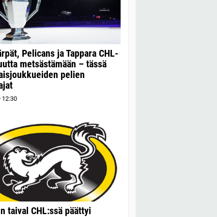
rpät, Pelicans ja Tappara ​CHL-
uutta metsästämään – tässä
aisjoukkueiden pelien
ajat
9
12:30
n taival CHL:ssä päättyi