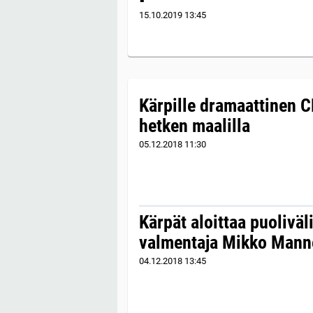
15.10.2019
13:45
Kärpille dramaattinen 
hetken maalilla
05.12.2018
11:30
Kärpät aloittaa puoliväl
valmentaja Mikko Mann
04.12.2018
13:45