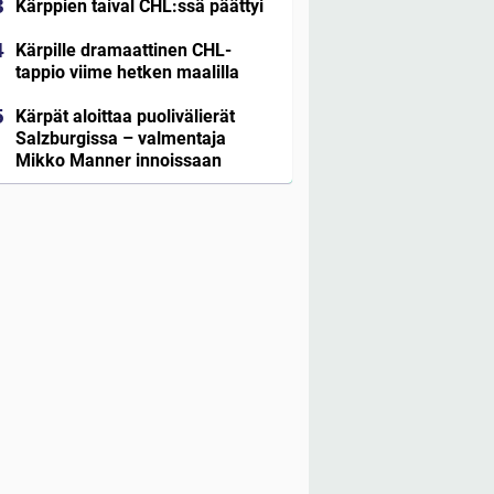
Kärppien taival CHL:ssä päättyi
Kärpille dramaattinen CHL-
tappio viime hetken maalilla
Kärpät aloittaa puolivälierät
Salzburgissa – valmentaja
Mikko Manner innoissaan