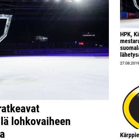
HPK, Kä
mestar
suomal
lähetys
27.08.201
ratkeavat
llä lohkovaiheen
la
Kärppie