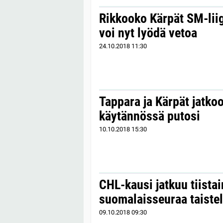
Rikkooko Kärpät SM-lii
voi nyt lyödä vetoa
24.10.2018
11:30
Tappara ja Kärpät jatko
käytännössä putosi
10.10.2018
15:30
CHL-kausi jatkuu tiistai
suomalaisseuraa taistel
09.10.2018
09:30