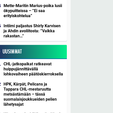
Mette-Maritin Marius-poika lusii
ökypuitteissa – ”Ei saa
erityiskohtelua”
Intiimi paljastus Shirly Karvisen
ja Ahdin avoliitosta: ”Vaikka
rakastan…”
UUSIMMAT
CHL-jatkopaikat ratkeavat
huippujännittävällä
lohkovaiheen päätöskierroksella
HPK, Kärpät, Pelicans ja
Tappara ​CHL-mestaruutta
metsästämään – tässä
suomalaisjoukkueiden pelien
lähetysajat