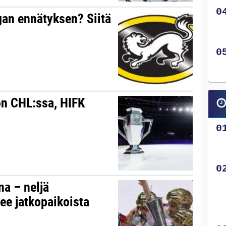
gan ennätyksen? Siitä
on CHL:ssa, HIFK
na – neljä
ee jatkopaikoista