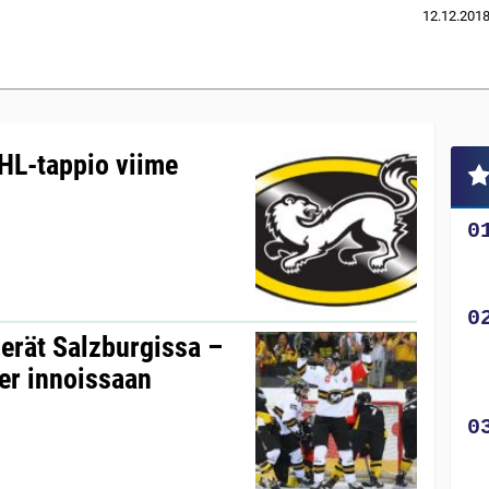
12.12.201
CHL-tappio viime
ierät Salzburgissa –
er innoissaan