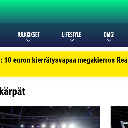
JULKKIKSET
LIFESTYLE
OMG!
: 10 euron kierrätysvapaa megakierros Reac
 kärpät