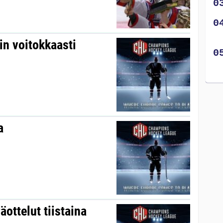
in voitokkaasti
a
äottelut tiistaina